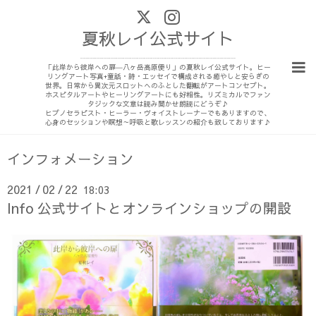
夏秋レイ公式サイト
┈┈┈┈┈┈┈┈┈┈┈┈┈┈┈┈┈┈┈┈┈┈
「此岸から彼岸への扉―八ヶ岳高原便り」の夏秋レイ公式サイト。ヒー
リングアート写真+童話・詩・エッセイで構成される癒やしと安らぎの
世界。日常から異次元スロットへのふとした翻転がアートコンセプト。
ホスピタルアートやヒーリングアートにも好相性。リズミカルでファン
タジックな文章は読み聞かせ朗読にどうぞ♪
ヒプノセラピスト・ヒーラー・ヴォイストレーナーでもありますので、
心身のセッションや瞑想～呼吸と歌レッスンの紹介も致しております♪
インフォメーション
2021
02
22
18:03
/
/
Info 公式サイトとオンラインショップの開設